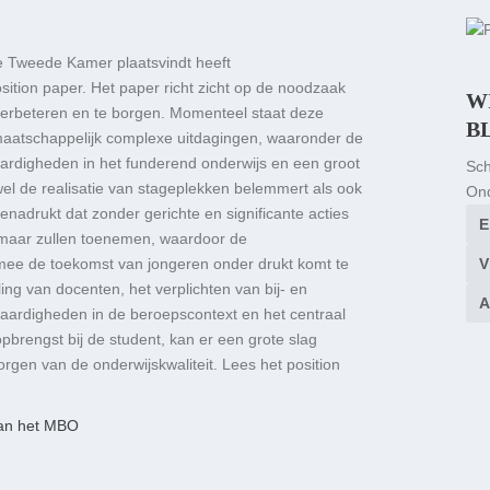
e Tweede Kamer plaatsvindt heeft
ition paper. Het paper richt zicht op de noodzaak
W
 verbeteren en te borgen. Momenteel staat deze
B
 maatschappelijk complexe uitdagingen, waaronder de
aardigheden in het funderend onderwijs en een groot
Sch
wel de realisatie van stageplekken belemmert als ook
Ond
benadrukt dat zonder gerichte en significante acties
 maar zullen toenemen, waardoor de
mee de toekomst van jongeren onder drukt komt te
ling van docenten, het verplichten van bij- en
vaardigheden in de beroepscontext en het centraal
opbrengst bij de student, kan er een grote slag
rgen van de onderwijskwaliteit. Lees het position
 van het MBO