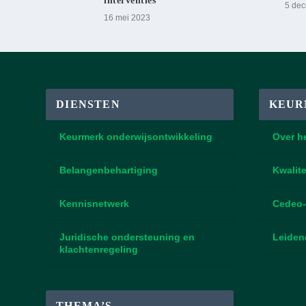
interventies
5 de
16 mei 2023
DIENSTEN
KEUR
Keurmerk onderwijsontwikkeling
Over h
Belangenbehartiging
Kwalite
Kennisnetwerk
Cedeo-
Juridische ondersteuning en
Leiden
klachtenregeling
THEMA’S