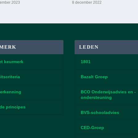
cember 2023
8 december 2022
MERK
LEDEN
et keurmerk
1801
itscriteria
Bazalt Groep
erkenning
BCO Onderwijsadvies en -
ondersteuning
de principes
BVS-schooladvies
CED-Groep