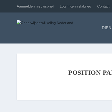
Aanmelden nieuwsbrief
Login Kennisfabrieq
Contact
DIE
POSITION P