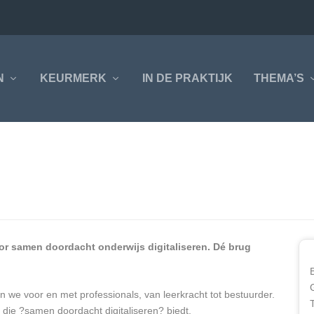
N
KEURMERK
IN DE PRAKTIJK
THEMA’S
or samen doordacht onderwijs digitaliseren. Dé brug
n we voor en met professionals, van leerkracht tot bestuurder.
die ?samen doordacht digitaliseren? biedt.