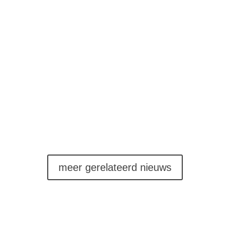
derwijskwaliteit’ Er is een samenhangende en langjarige aanpak nodig 
vergroten de problemen eerder dan dat ze iets oplossen. Er is een...
meer gerelateerd nieuws