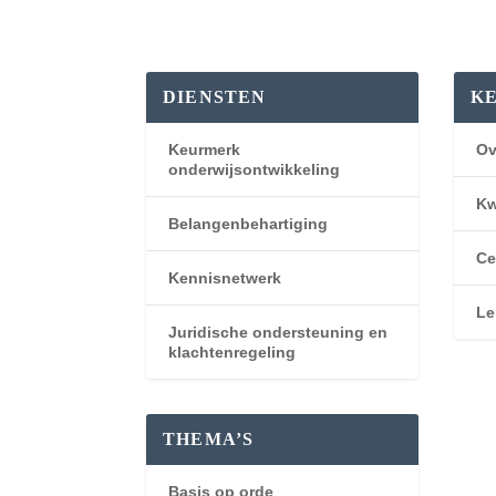
DIENSTEN
K
Keurmerk
Ov
onderwijsontwikkeling
Kw
Belangenbehartiging
Ce
Kennisnetwerk
Le
Juridische ondersteuning en
klachtenregeling
THEMA’S
Basis op orde