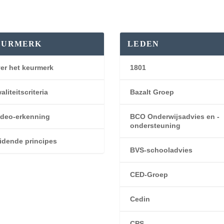
EURMERK
LEDEN
er het keurmerk
1801
aliteitscriteria
Bazalt Groep
deo-erkenning
BCO Onderwijsadvies en -
ondersteuning
idende principes
BVS-schooladvies
CED-Groep
Cedin
CPS