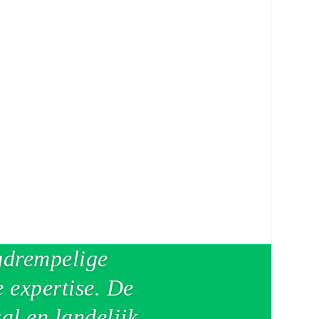
wijskwaliteit in de Nederlandse scholen te verbeteren.
gdrempelige
 expertise. De
al en landelijk