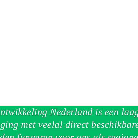
liteit’ Er is een samenhangende en langjarige aanpak nodig om de onder
dat ze iets oplossen. Er is een...
ntwikkeling Nederland is een laa
ging met veelal direct beschikbare
den fungeren voor ons als regiona