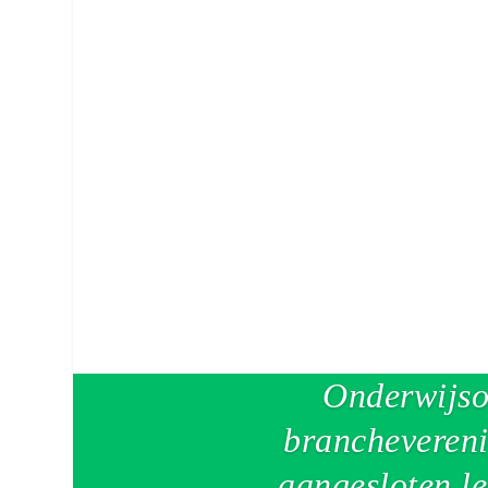
‘Educatief Deltaplan nodig voor verbeteren onderwijskwa
‘Quick-fix oplossingen vergroten de problemen eerder dan 
Onderwijso
branchevereni
aangesloten le