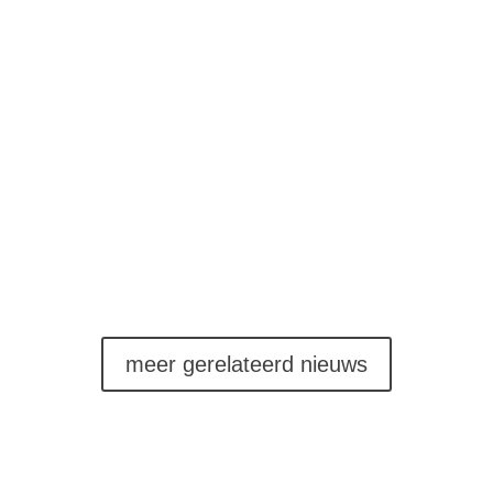
‘Educatief Deltaplan nodig voor verbeteren
onderwijskwaliteit’ Er is een samenhangende en
langjarige aanpak nodig om de onderwijskwaliteit in de
Nederlandse scholen te verbeteren. ‘Quick-fix
oplossingen vergroten de problemen eerder dan dat ze
iets oplossen. Er is een...
meer gerelateerd nieuws