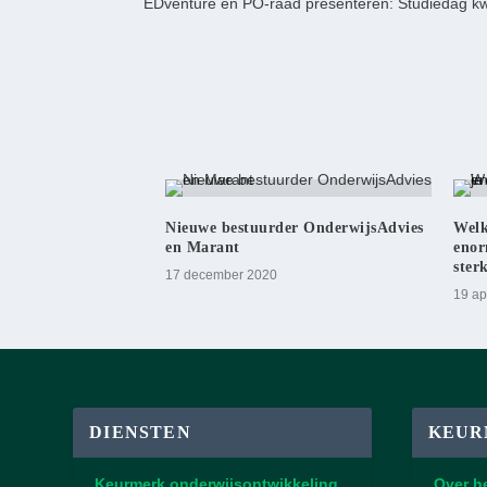
EDventure en PO-raad presenteren: Studiedag kwa
Nieuwe bestuurder OnderwijsAdvies
Welk
en Marant
enor
ster
17 december 2020
19 ap
DIENSTEN
KEUR
Keurmerk onderwijsontwikkeling
Over h