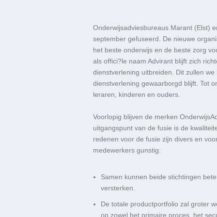
Onderwijsadviesbureaus Marant (Elst) e
september gefuseerd. De nieuwe organis
het beste onderwijs en de beste zorg vo
als offici?le naam Advirant blijft zich r
dienstverlening uitbreiden. Dit zullen we
dienstverlening gewaarborgd blijft. Tot 
leraren, kinderen en ouders.
Voorlopig blijven de merken OnderwijsAd
uitgangspunt van de fusie is de kwalitei
redenen voor de fusie zijn divers en voo
medewerkers gunstig:
Samen kunnen beide stichtingen beter
versterken.
De totale productportfolio zal groter
op zowel het primaire proces, het sec