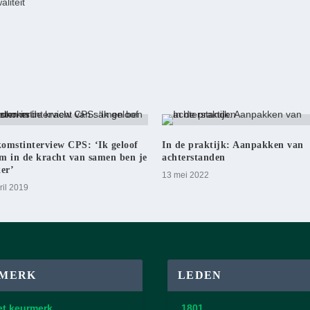
liteit
omstinterview CPS: ‘Ik geloof
In de praktijk: Aanpakken van
m in de kracht van samen ben je
achterstanden
ker’
13 mei 2022
ril 2019
MERK
LEDEN
et keurmerk
1801