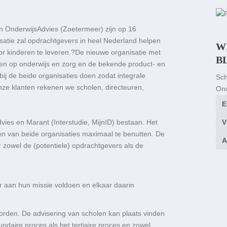
n OnderwijsAdvies (Zoetermeer) zijn op 16
atie zal opdrachtgevers in heel Nederland helpen
W
or kinderen te leveren.?De nieuwe organisatie met
B
ichten op onderwijs en zorg en de bekende product- en
 bij de beide organisaties doen zodat integrale
Sch
onze klanten rekenen we scholen, directeuren,
Ond
vies en Marant (Interstudie, MijnID) bestaan. Het
ten van beide organisaties maximaal te benutten. De
r zowel de (potentiele) opdrachtgevers als de
 aan hun missie voldoen en elkaar daarin
 worden. De advisering van scholen kan plaats vinden
undaire proces als het tertiaire proces en zowel