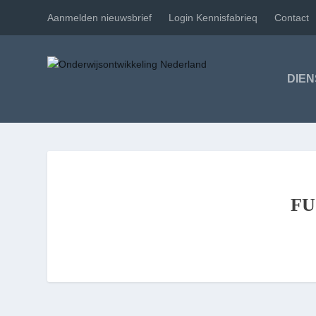
Aanmelden nieuwsbrief
Login Kennisfabrieq
Contact
DIE
FU