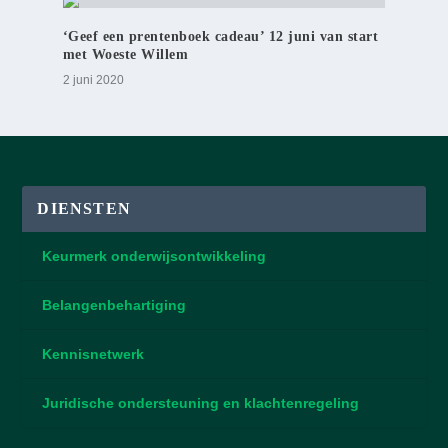
‘Geef een prentenboek cadeau’ 12 juni van start
met Woeste Willem
2 juni 2020
DIENSTEN
Keurmerk onderwijsontwikkeling
Belangenbehartiging
Kennisnetwerk
Juridische ondersteuning en klachtenregeling