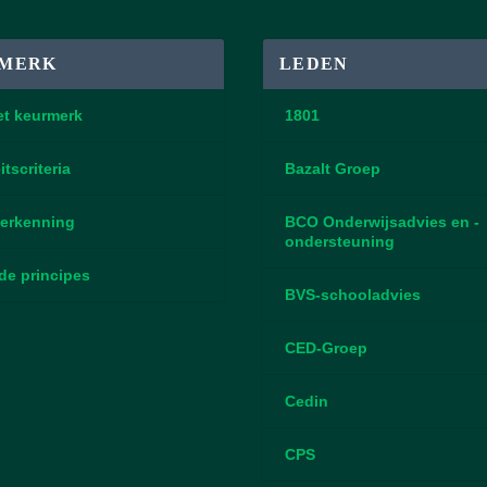
MERK
LEDEN
et keurmerk
1801
itscriteria
Bazalt Groep
erkenning
BCO Onderwijsadvies en -
ondersteuning
de principes
BVS-schooladvies
CED-Groep
Cedin
CPS