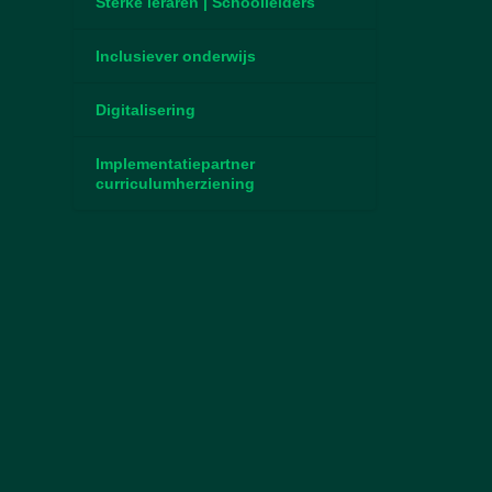
Sterke leraren | Schoolleiders
Inclusiever onderwijs
Digitalisering
Implementatiepartner
curriculumherziening