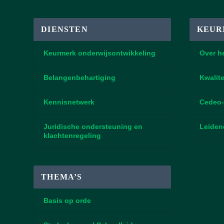
DIENSTEN
KEUR
Keurmerk onderwijsontwikkeling
Over h
Belangenbehartiging
Kwalite
Kennisnetwerk
Cedeo-
Juridische ondersteuning en
Leiden
klachtenregeling
THEMA’S
Basis op orde