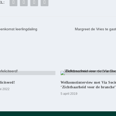
EL:
eenkomst leerlingdaling
Margreet de Vries te gas
liciteerd!
Welkomstinterview met Via Soc
‘Zichtbaarheid voor de branche’
ni 2022
5 april 2019