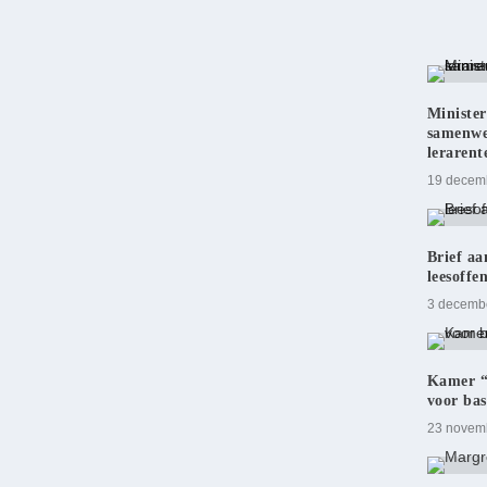
Minister
samenwer
lerarent
19 decem
Brief aa
leesoffen
3 decemb
Kamer “
voor ba
23 novem