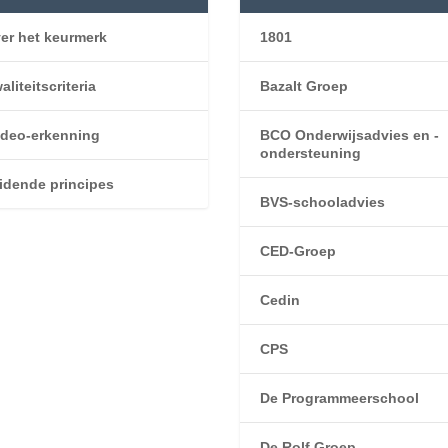
er het keurmerk
1801
aliteitscriteria
Bazalt Groep
deo-erkenning
BCO Onderwijsadvies en -
ondersteuning
idende principes
BVS-schooladvies
CED-Groep
Cedin
CPS
De Programmeerschool
De Rolf Groep