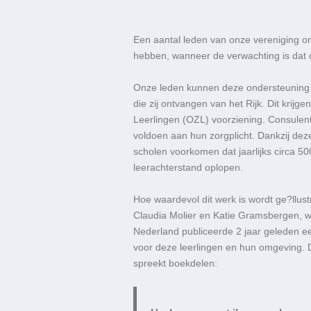
Een aantal
leden
van onze vereniging
on
hebben
, wa
nneer
de verwachting is dat d
Onze leden
kunnen deze ondersteunin
die zij ontvangen van het Rijk
. Dit krijge
Leerlingen (OZL)
voorziening
.
C
onsulen
voldoen aan hun zorgplicht.
Dankzij de
scholen voorkomen dat
jaarlijks
circa
50
leerachterstand oplopen.
Hoe waardevol dit werk
is wordt ge?llus
Claudia
Molier en
Katie
Gramsbergen
, 
Nederland publiceerde
2 jaar geleden
ee
voor deze
leerling
en
en hun omgeving.
spreekt boekdelen: