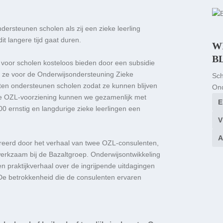
dersteunen scholen als zij een zieke leerling
it langere tijd gaat duren
.
W
B
g
voor scholen
kosteloos bieden door
een
subsidie
n ze
voor
de
Onderwijsondersteuning Zieke
Sch
ten
ondersteunen scholen zodat
ze
kunnen blijven
Ond
ze
OZL-voorziening
kunnen we gezamenlijk met
00
ernstig en langdurige zieke leerlingen een
treerd door het verhaal van
twee OZL-
consulenten
,
werkzaam bij de
Bazaltgroep
.
Onderwijsontwikkeling
n praktijkv
erhaal
o
ver
de
ingrijpende
uitdagingen
De betrokkenheid die de consulenten ervaren