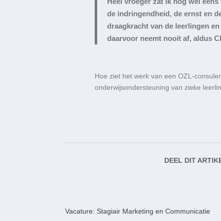
Heel vroeger zat ik nog wel eens 
de indringendheid, de ernst en
d
draagkracht van de leerlingen e
daarvoor neemt nooit af
, aldus C
Hoe ziet het
werk van een OZL-consulen
onderwijsondersteuning van zieke leerli
DEEL DIT ARTIK
Vacature: Stagiair Marketing en Communicatie