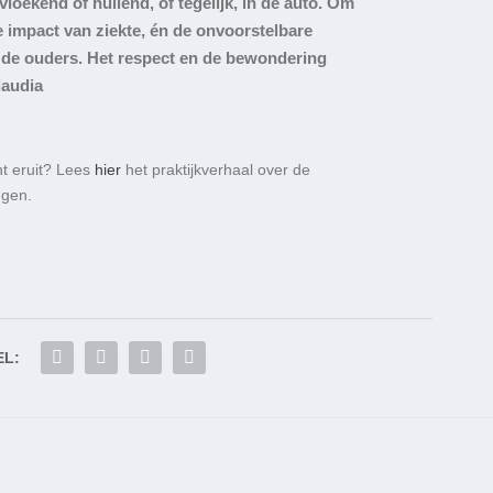
vloekend of huilend, of tegelijk, in de auto. Om
e impact van ziekte, én de onvoorstelbare
n de ouders. Het respect en de bewondering
laudia
t eruit?
Lees
hier
het praktijkverhaal
over de
ngen
.
EL: