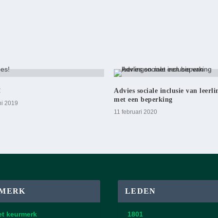
!
Advies sociale inclusie van leerl
met een beperking
ni 2019
11 februari 2020
MERK
LEDEN
et keurmerk
1801