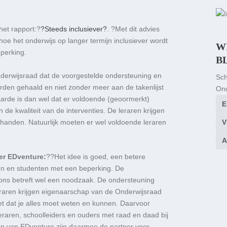
et rapport:?
?Steeds inclusiever?
. ?Met dit advies
oe het onderwijs op langer termijn inclusiever wordt
W
perking.
B
derwijsraad dat de voorgestelde ondersteuning en
Sch
orden gehaald en niet zonder meer aan de takenlijst
Ond
arde is dan wel dat er voldoende (geoormerkt)
 de kwaliteit van de interventies. De leraren krijgen
in handen. Natuurlijk moeten er wel voldoende leraren
der EDventure:
??Het idee is goed, een betere
gen en studenten met een beperking. De
t ons betreft wel een noodzaak. De ondersteuning
eraren krijgen eigenaarschap van de Onderwijsraad
iet dat je alles moet weten en kunnen. Daarvoor
leraren, schoolleiders en ouders met raad en daad bij
en van EDventure zijn daarmee de partner voor