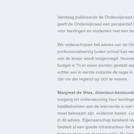
Vandaag publiceerde de Onderwijsraad h
geeft de Onderwijsraad een perspectief h
voor leerlingen en studenten met een be
We onderschrijven het advies van de On
professionalisering buiten school kan w
van de leraar wordt toegevoegd. Voorwa
budget is ?n er eisen worden gesteld aan
echter wel in eerste instantie de regie 
zijn om die regierol op zich te nemen.
Margreet de Vries, directeur-bestuur
toegang tot ondersteuning voor leerlin
kwaliteitseisen aan de interventie is wa
moet bekwaam zijn,
evidence based
. L
in dit advies. Eigenaarschap betekent n
bestaat al een goede infrastructuur die 
kunnen staan: op maat en nabij. De led