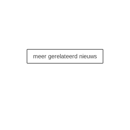
verzorgen de onderwijsondersteuning aan
chronisch en ernstig zieke leerlingen in het po, vo
en in sommige gevallen het mbo. Momenteel...
meer gerelateerd nieuws