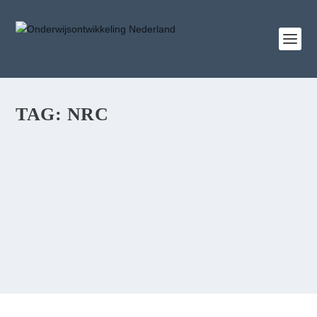
TAG:
NRC
OPINIE – MISLEIDING EN VERSPILLING
17 apr 2019
|
Onderwijsontwikkeling Nederland in de media
Het?rapport van de Onderwijsinspectie?dat vorige week
werd gepresenteerd, schetst een somber...